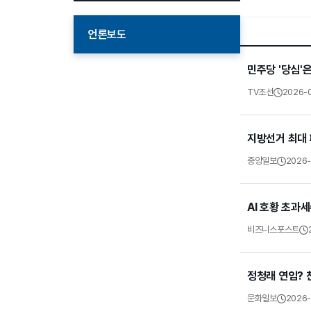
언론보도
민주당 '당심'
TV조선
2026-
지방선거 최대 
중앙일보
2026-
AI 호황 초과세
비즈니스포스트
정청래 연임? 찬
문화일보
2026