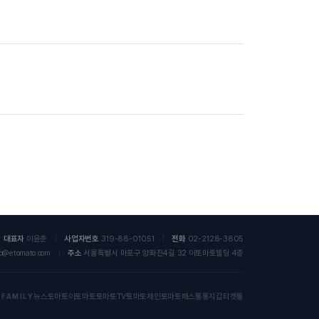
대표자
이윤준
|
사업자번호
319-88-01051
|
전화
02-2128-3805
to@etomato.com
|
주소
서울특별시 마포구 양화진4길 32 이토마토빌딩 4층
뉴스토마토
이토마토
토마토TV
토마토체인
토마토패스
통통지갑
티켓통
FAMILY