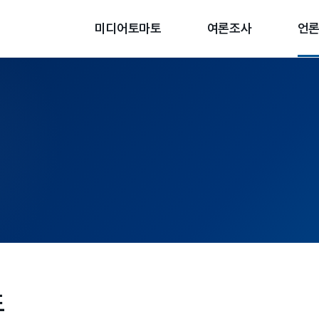
미디어토마토
여론조사
언
도