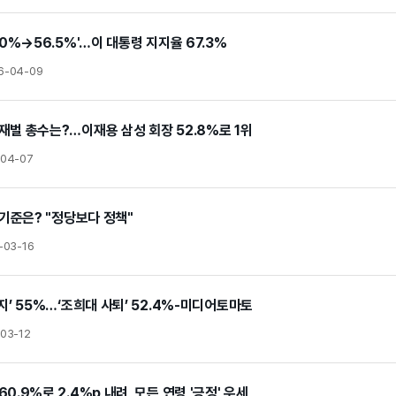
.0%→56.5%'…이 대통령 지지율 67.3%
6-04-09
재벌 총수는?…이재용 삼성 회장 52.8%로 1위
-04-07
 기준은? "정당보다 정책"
-03-16
지’ 55%…‘조희대 사퇴’ 52.4%-미디어토마토
03-12
0.9%로 2.4%p 내려, 모든 연령 '긍정' 우세